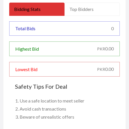
Bidding Stats
Top Bidders
Total Bids
0
0.00
Highest Bid
PKR
0.00
Lowest Bid
PKR
Safety Tips For Deal
Use a safe location to meet seller
Avoid cash transactions
Beware of unrealistic offers