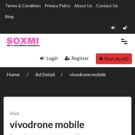
Terms & Condition
Privacy Policy
About Us
Contact Us
Blog
Login
Register
Post An AD
Home
Ad Detail
vivodrone mobile
Vivo
vivodrone mobile