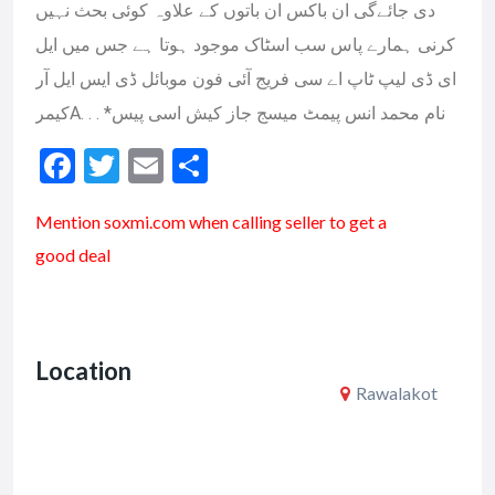
دی جائےگی ان باکس ان باتوں کے علاوہ کوئی بحث نہیں
کرنی ہمارے پاس سب اسٹاک موجود ہوتا ہے جس میں ایل
ای ڈی لیپ ٹاپ اے سی فریج آئی فون موبائل ڈی ایس ایل آر
کیمرA. . . *نام محمد انس پیمٹ میسج جاز کیش اسی پیس
F
T
E
S
ac
w
m
h
Mention soxmi.com when calling seller to get a
e
itt
ai
ar
good deal
b
er
l
e
o
o
Location
k
Rawalakot