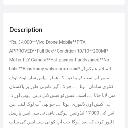
Description
*Rs. 34,000**Vivo Drone Mobile**PTA
APPROVED**Full Box**Condition 10/10**200MP
Meter FLY Camera**Haf payment addvvance**No
bahs**Bahs karny waly inbox na ain*السلام علیکم آل
ممبر آپ سب کو بتا دیں کے ھمارے پاس سارا اوٹ اوف
کنٹری سامان ہوتا ہے جو کے گیر قانونی طور پر پاکستان
میں لایا جاتا ہے اسمے فیس ٹو فیس ڈیل نہیں ہوتی اور نہ
ہی کیش اون ڈلیوری ہوتا ہے جو بھی آپ لوگ لیتے ہیں
اس کی 17,000 ایڈوانس ہوگئی باقی ٹی سی ایس پارسل
ڈلیور کرنے کے بعد ہوگا جب آپ کو ٹی سی ایس کی سلپ