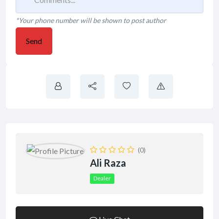
*Your phone number will be shown to post author
Send
(0)
Ali Raza
Dealer